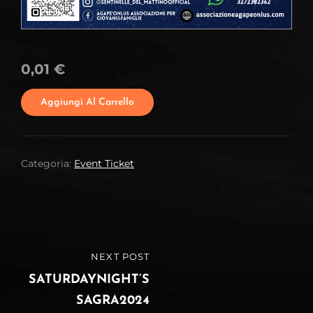
0,01
€
SATURDAYNIGHT’SSAGRA2024
Aggiungi Al Carrello
QUANTITÀ
Categoria:
Event Ticket
Navigazione
NEXT POST
NEXT
articoli
POST
SATURDAYNIGHT’S
SAGRA2024