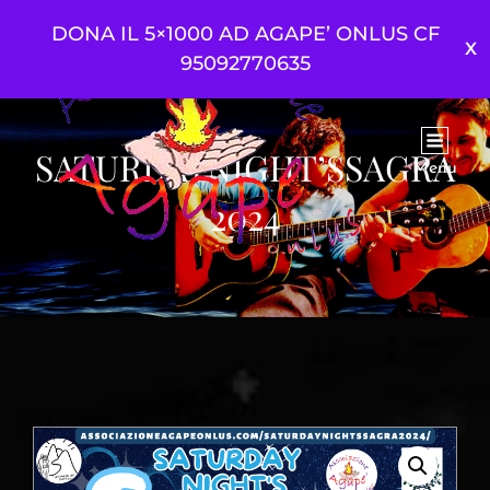
DONA IL 5×1000 AD AGAPE’ ONLUS CF
95092770635
SATURDAYNIGHT’SSAGRA
Menu
2024