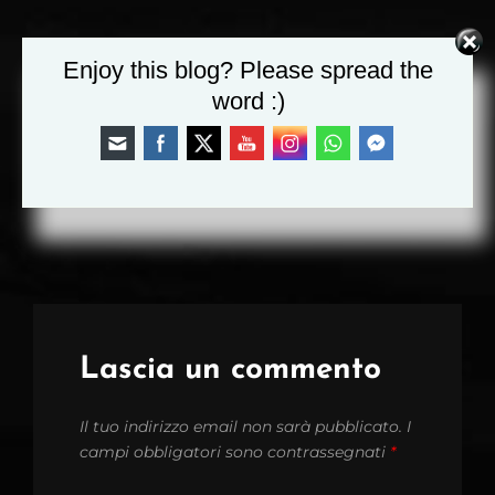
Enjoy this blog? Please spread the
PREV POST
PREVIOUS
word :)
POST
PALLINA DI
NATALE
Lascia un commento
Il tuo indirizzo email non sarà pubblicato.
I
campi obbligatori sono contrassegnati
*