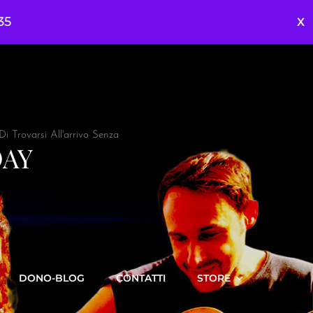
35
 Trovarsi All'arrivo Senza
DAY
DONO-BLOG
CONTATTI
STORE