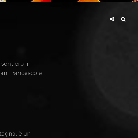
Social
Searc
Share
 sentiero in
 San Francesco e
tagna, è un