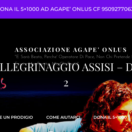
ONA IL 5×1000 AD AGAPE’ ONLUS CF 950927706
ASSOCIAZIONE AGAPE' ONLUS
"E Sarà Beato, Perche' Operatore Di Pace, Non Chi Pretende Di
LLEGRINAGGIO ASSISI – 
Essere Mai Partito, Ma Chi Parte".
2
E UN PRODIGIO
COME AIUTARCI
DONA IL 5×1000