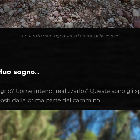
sentiero in montagna verso l’eremo delle carceri
l tuo sogno…
sogno? Come intendi realizzarlo?’ Queste sono gli s
posti dalla prima parte del cammino.