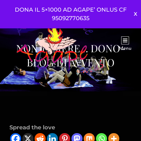
DONA IL 5×1000 AD AGAPE’ ONLUS CF
95092770635
NON TEMERE… DONO-
Menu
BLOG DI AVVENTO
Spread the love