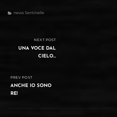
Categories
News
Sentinelle
Navigazione
NEXT POST
NEXT
articoli
POST
UNA VOCE DAL
CIELO…
PREV POST
PREVIOUS
POST
ANCHE IO SONO
RE!