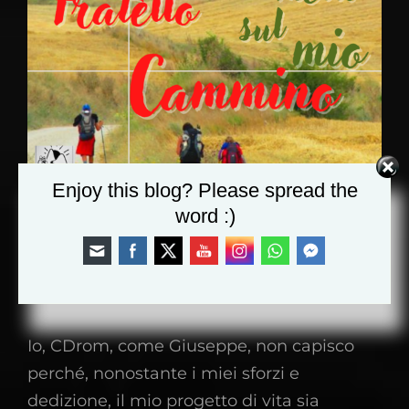
Enjoy this blog? Please spread the
word :)
Non Temere, ti ho chiamato per
nome!
Io, CDrom, come Giuseppe, non capisco
perché, nonostante i miei sforzi e
dedizione, il mio progetto di vita sia