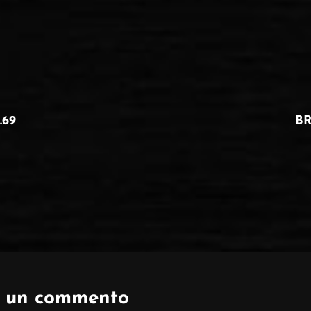
ne
NEXT
POST
.69
BR
a un commento