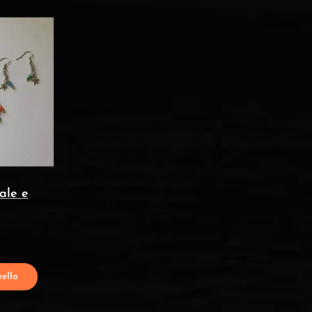
iale e
ello