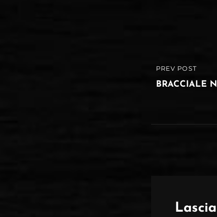
Navigazio
PREV POST
PREVIOUS
articoli
POST
BRACCIALE N
Lasci