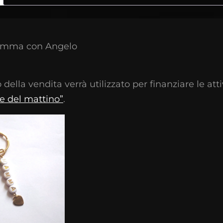
amma con Angelo
o della vendita verrà utilizzato per finanziare le att
le del mattino”
.