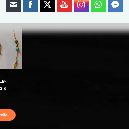
na,
ale
ello