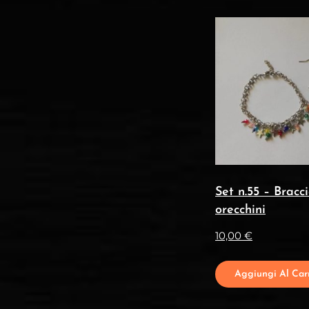
Set n.55 – Bracc
orecchini
10,00
€
Aggiungi Al Carr