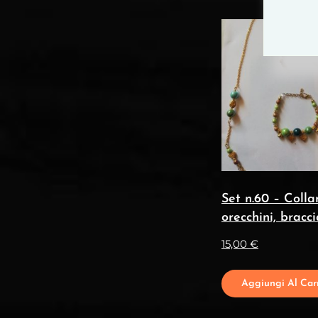
Set n.60 – Colla
orecchini, bracci
15,00
€
Aggiungi Al Carr