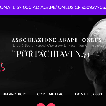
ONA IL 5×1000 AD AGAPE’ ONLUS CF 950927706
ASSOCIAZIONE AGAPE' ONLUS
"E Sarà Beato, Perche' Operatore Di Pace, Non Chi Pretende Di
PORTACHIAVI N.71
Essere Mai Partito, Ma Chi Parte".
E UN PRODIGIO
COME AIUTARCI
DONA IL 5×1000