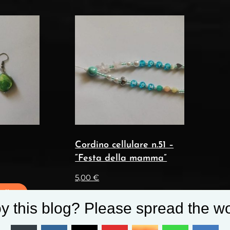
Cordino cellulare n.51 –
“Festa della mamma”
5,00
€
ello
y this blog? Please spread the wo
Aggiungi Al Carrello