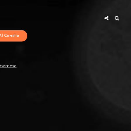
Social
Searc
Share
l Carrello
a mamma