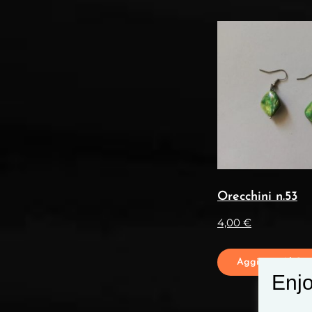
Orecchini n.53
4,00
€
Aggiungi Al Carr
Enjo