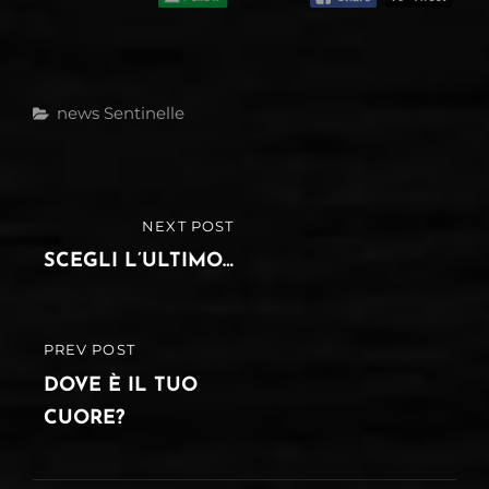
Categories
News
Sentinelle
Navigazione
NEXT POST
NEXT
articoli
POST
SCEGLI L’ULTIMO…
PREV POST
PREVIOUS
POST
DOVE È IL TUO
CUORE?