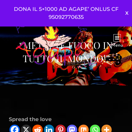
DONA IL 5×1000 AD AGAPE’ ONLUS CF
95092770635
“METTETE FUOCO IN
Menu
TUTTO IL MONDO!”
Spread the love