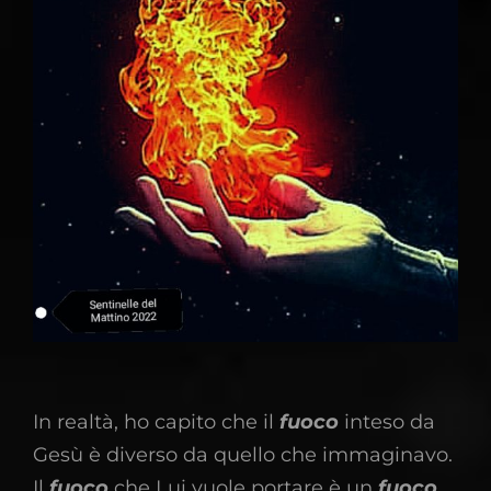
​In realtà, ho capito che il
fuoco
inteso da
Gesù è diverso da quello che immaginavo.
Il
fuoco
che Lui vuole portare è un
fuoco