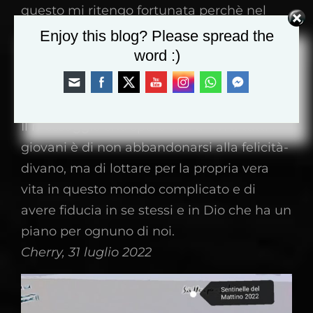
questo mi ritengo fortunata perchè nel
gruppo ho delle persone che credono in
Enjoy this blog? Please spread the
me e in quella che un giorno scoprirò
word :)
essere la mia missione.
Il messaggio che spero che arrivi a tutti i
giovani è di non abbandonarsi alla felicità-
divano, ma di lottare per la propria vera
vita in questo mondo complicato e di
avere fiducia in se stessi e in Dio che ha un
piano per ognuno di noi.
Cherry, 31 luglio 2022