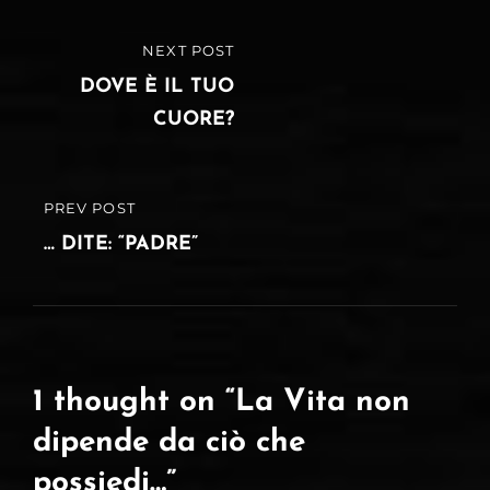
Navigazione
NEXT POST
NEXT
articoli
POST
DOVE È IL TUO
CUORE?
PREV POST
PREVIOUS
POST
… DITE: “PADRE”
1 thought on “
La Vita non
dipende da ciò che
possiedi…
”