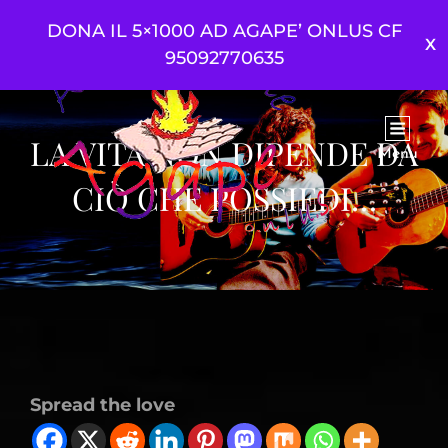
DONA IL 5×1000 AD AGAPE’ ONLUS CF
95092770635
LA VITA NON DIPENDE DA
Menu
CIÒ CHE POSSIEDI…
Spread the love