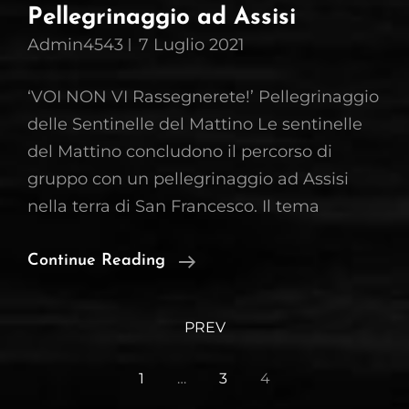
Pellegrinaggio ad Assisi
Admin4543
7 Luglio 2021
‘VOI NON VI Rassegnerete!’ Pellegrinaggio
delle Sentinelle del Mattino Le sentinelle
del Mattino concludono il percorso di
gruppo con un pellegrinaggio ad Assisi
nella terra di San Francesco. Il tema
Sentinelle
Continue Reading
Del
<span
Mattino
PREV
class="meta-
–
Pellegrinaggio
nav
1
…
3
4
Ad
screen-