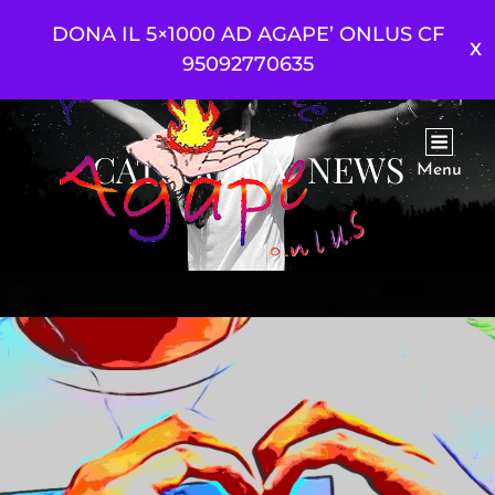
DONA IL 5×1000 AD AGAPE’ ONLUS CF
95092770635
CATEGORIA:
NEWS
Menu