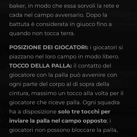
baker, in modo che essa sorvoli la rete e
cada nel campo avversario. Dopo la
battuta è considerata in giuoco fino a
quando non tocca terra.
POSIZIONE DEI GIOCATORI:
i giocatori si
piazzano nel loro campo in modo libero.
TOCCO DELLA PALLA:
il contatto del
giocatore con la palla può avvenire con
ogni parte del corpo al di sopra della
cintura, massimo un tocco alla volta per il
giocatore che riceve palla. Ogni squadra
ha a disposizione
solo tre tocchi per
inviare la palla nel campo opposto
; i
giocatori non possono bloccare la palla,